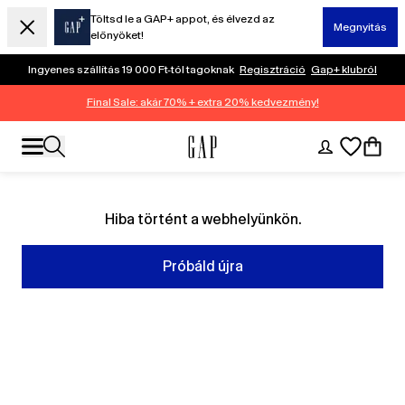
Töltsd le a GAP+ appot, és élvezd az
Megnyitás
előnyöket!
Ingyenes szállítás 19 000 Ft-tól tagoknak
Regisztráció
Gap+ klubról
Final Sale: akár 70% + extra 20% kedvezmény!
Hiba történt a webhelyünkön.
Próbáld újra