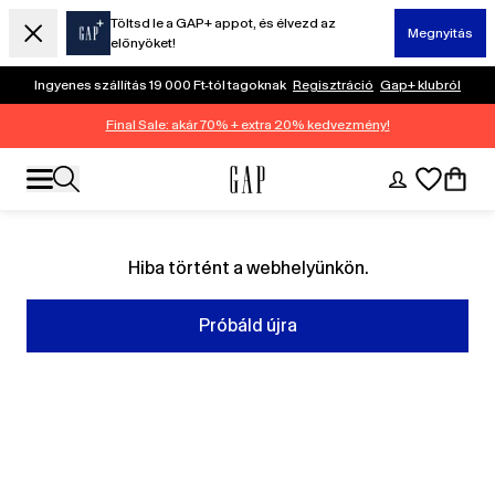
Töltsd le a GAP+ appot, és élvezd az
Megnyitás
előnyöket!
Ingyenes szállítás 19 000 Ft-tól tagoknak
Regisztráció
Gap+ klubról
Final Sale: akár 70% + extra 20% kedvezmény!
Hiba történt a webhelyünkön.
Próbáld újra