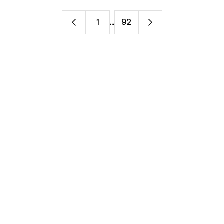
1
...
92