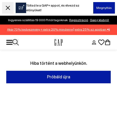
Töltsd le a GAP+ appot, és élvezd az
Megnyitás
előnyöket!
Ingyenes szállítás 19 000 Ft-tól tagoknak
Regisztráció
Gap+ klubról
Akár 70% kedvezmény + extra 20% mindenre
|
extra 25% az appban 📲
Hiba történt a webhelyünkön.
Próbáld újra