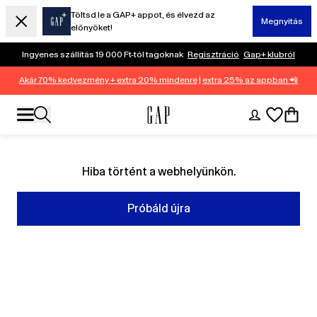
Töltsd le a GAP+ appot, és élvezd az
Megnyitás
előnyöket!
Ingyenes szállítás 19 000 Ft-tól tagoknak
Regisztráció
Gap+ klubról
Akár 70% kedvezmény + extra 20% mindenre
|
extra 25% az appban 📲
Hiba történt a webhelyünkön.
Próbáld újra