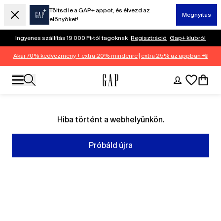
Töltsd le a GAP+ appot, és élvezd az
Megnyitás
előnyöket!
Ingyenes szállítás 19 000 Ft-tól tagoknak
Regisztráció
Gap+ klubról
Akár 70% kedvezmény + extra 20% mindenre
|
extra 25% az appban 📲
Hiba történt a webhelyünkön.
Próbáld újra