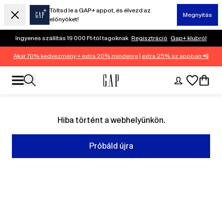
Töltsd le a GAP+ appot, és élvezd az
Megnyitás
előnyöket!
Ingyenes szállítás 19 000 Ft-tól tagoknak
Regisztráció
Gap+ klubról
Akár 70% kedvezmény + extra 20% mindenre
|
extra 25% az appban 📲
Hiba történt a webhelyünkön.
Próbáld újra