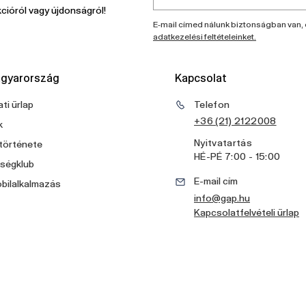
cióról vagy újdonságról!
E-mail címed nálunk biztonságban van, 
adatkezelési feltételeinket.
gyarország
Kapcsolat
ti űrlap
Telefon
+36 (21) 2122008
k
Nyitvatartás
története
HÉ
-
PÉ
7:00 - 15:00
ségklub
E-mail cím
bilalkalmazás
info@gap.hu
Kapcsolatfelvételi űrlap