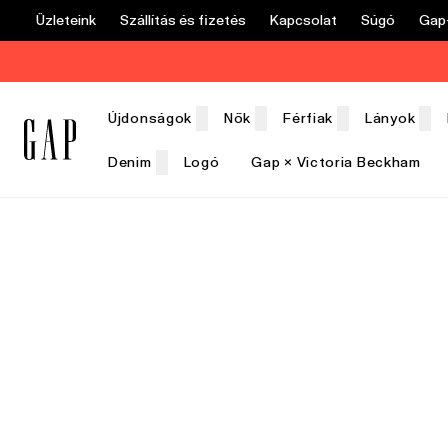
Üzleteink
Szállítás és fizetés
Kapcsolat
Súgó
Gap+
Újdonságok
Nők
Férfiak
Lányok
Denim
Logó
Gap × Victoria Beckham