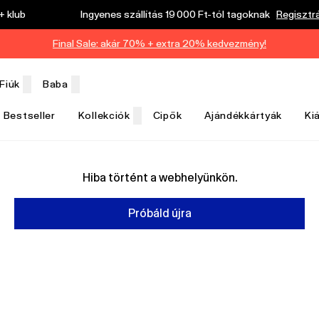
 klub
Ingyenes szállítás 19 000 Ft-tól tagoknak
Regisztr
Final Sale: akár 70% + extra 20% kedvezmény!
Fiúk
Baba
Bestseller
Kollekciók
Cipők
Ajándékkártyák
Ki
Hiba történt a webhelyünkön.
Próbáld újra