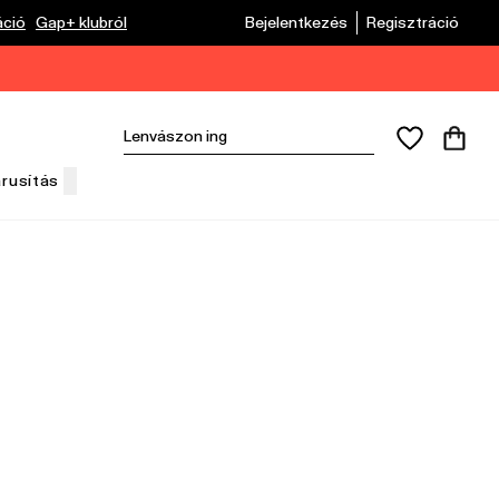
áció
Gap+ klubról
Bejelentkezés
Regisztráció
árusítás