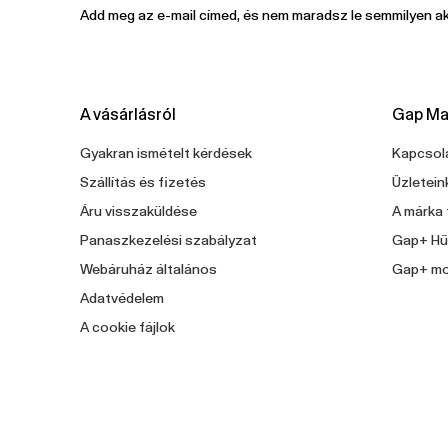
Add meg az e-mail címed, és nem maradsz le semmilyen ak
A vásárlásról
Gap Ma
Gyakran ismételt kérdések
Kapcsola
Szállítás és fizetés
Üzletein
Áru visszaküldése
A márka 
Panaszkezelési szabályzat
Gap+ Hű
Webáruház általános
Gap+ mo
Adatvédelem
A cookie fájlok