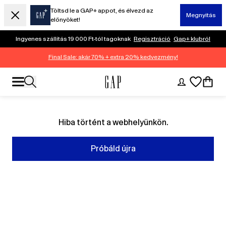
Töltsd le a GAP+ appot, és élvezd az
Megnyitás
előnyöket!
Ingyenes szállítás 19 000 Ft-tól tagoknak
Regisztráció
Gap+ klubról
Final Sale: akár 70% + extra 20% kedvezmény!
Hiba történt a webhelyünkön.
Próbáld újra