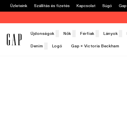
Üzleteink
Szállítás és fizetés
Kapcsolat
Súgó
Gap+
Újdonságok
Nők
Férfiak
Lányok
Denim
Logó
Gap × Victoria Beckham