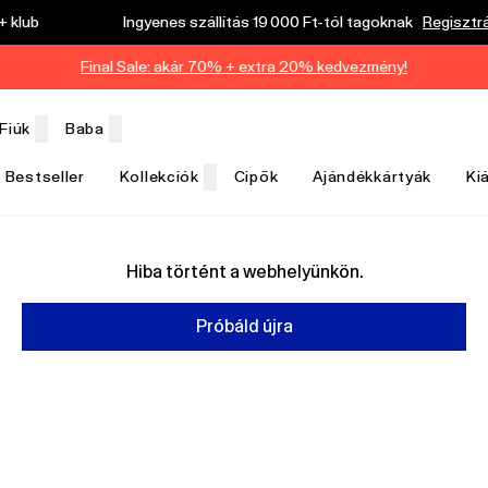
 klub
Ingyenes szállítás 19 000 Ft-tól tagoknak
Regisztr
Final Sale: akár 70% + extra 20% kedvezmény!
Fiúk
Baba
Bestseller
Kollekciók
Cipők
Ajándékkártyák
Ki
Hiba történt a webhelyünkön.
Próbáld újra