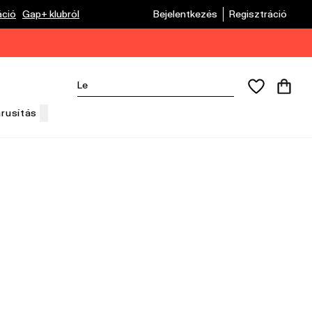
áció
Gap+ klubról
Bejelentkezés
Regisztráció
árusítás