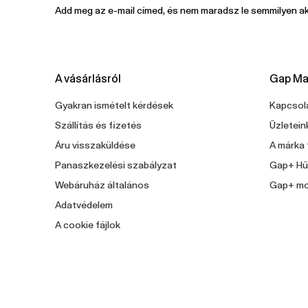
Add meg az e-mail címed, és nem maradsz le semmilyen ak
A vásárlásról
Gap Ma
Gyakran ismételt kérdések
Kapcsola
Szállítás és fizetés
Üzletein
Áru visszaküldése
A márka 
Panaszkezelési szabályzat
Gap+ Hű
Webáruház általános
Gap+ mo
Adatvédelem
A cookie fájlok