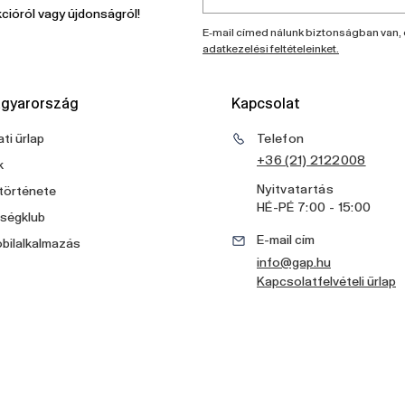
cióról vagy újdonságról!
E-mail címed nálunk biztonságban van, 
adatkezelési feltételeinket.
gyarország
Kapcsolat
ti űrlap
Telefon
+36 (21) 2122008
k
Nyitvatartás
története
HÉ
-
PÉ
7:00 - 15:00
ségklub
E-mail cím
bilalkalmazás
info@gap.hu
Kapcsolatfelvételi űrlap