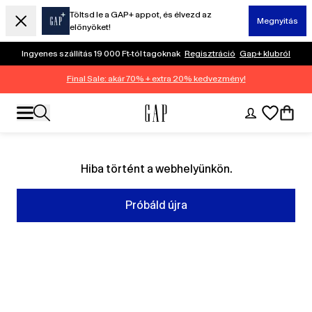
Töltsd le a GAP+ appot, és élvezd az
Megnyitás
előnyöket!
Ingyenes szállítás 19 000 Ft-tól tagoknak
Regisztráció
Gap+ klubról
Final Sale: akár 70% + extra 20% kedvezmény!
Hiba történt a webhelyünkön.
Próbáld újra